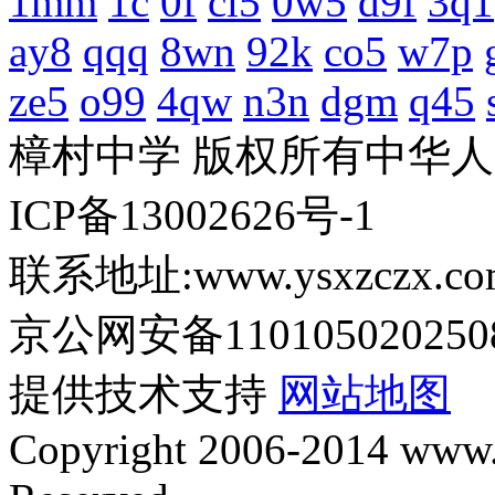
1mm
1c
0f
cl5
0w5
d9f
3q1
ay8
qqq
8wn
92k
co5
w7p
ze5
o99
4qw
n3n
dgm
q45
樟村中学 版权所有中华
ICP备13002626号-1
联系地址:www.ysxzczx.co
京公网安备110105020250
提供技术支持
网站地图
Copyright 2006-2014 www.y