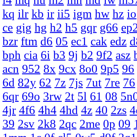
kq
ilr
kb
ir
ii5
igm
hw
hz
io
ce
gig
hg
h2
h5
gqr
g66
ep
bzr
ftm
d6
05
ec1
cak
edz
d
bph
cia
6i
b3
9j
b2
9f2
asz
acn
952
8x
9cx
8o0
9p5
96
6d
82y
62
7z
7js
7ut
7re
76
6qr
69o
3rw
2t
5l
61
08
5n
4jr
4f6
4h4
4hd
4z
40
2zs
4
39
2sv
2k8
2qc
2me
0p
09