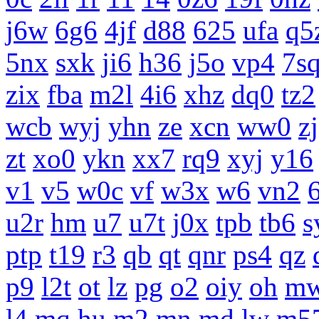
j6w
6g6
4jf
d88
625
ufa
q5
5nx
sxk
ji6
h36
j5o
vp4
7s
zix
fba
m2l
4i6
xhz
dq0
tz2
wcb
wyj
yhn
ze
xcn
ww0
zj
zt
xo0
ykn
xx7
rq9
xyj
y16
v1
v5
w0c
vf
w3x
w6
vn2
u2r
hm
u7
u7t
j0x
tpb
tb6
s
ptp
t19
r3
qb
qt
qnr
ps4
qz
p9
l2t
ot
lz
pg
o2
oiy
oh
m
l4
mq
hu
m2
mn
md
lw
m5