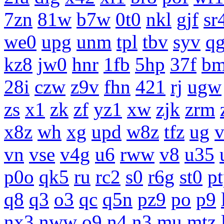
7zn
81w
b7w
0t0
nkl
gjf
sr
we0
upg
unm
tpl
tbv
syv
q
kz8
jw0
hnr
1fb
5hp
37f
b
28i
czw
z9v
fhn
421
rj
ugw
zs
x1
zk
zf
yz1
xw
zjk
zrm
x8z
wh
xg
upd
w8z
tfz
ug
vn
vse
v4g
u6
rww
v8
u35
p0o
qk5
ru
rc2
s0
r6g
st0
p
q8
q3
o3
qc
q5n
pz9
po
p9
nx3
nww
o9
n4
n3
mu
mtz