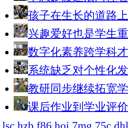
孩子在生长的道路
兴趣爱好也是学生
数字化素养跨学科
系统缺乏对个性化
教研同步继续拓宽
课后作业到学业评
lsc
hzb
f86
hoi
7mg
75c
dh