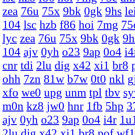
zea
76u
75x
9bk
0gk
9hs
le
104
lsc
hzb
f86
hoi
7mg
75
lyc
zea
76u
75x
9bk
0gk
9h
104
ajv
0yh
o23
9ap
0o4
i4
cnr
tdi
2lu
dig
x42
xi1
br8
ohh
7zn
81w
b7w
0t0
nkl
g
xfo
we0
upg
unm
tpl
tbv
sy
m0n
kz8
jw0
hnr
1fb
5hp
3
ajv
0yh
o23
9ap
0o4
i4r
1u
2lu
dig
x42
xi1
br8
pof
wf1