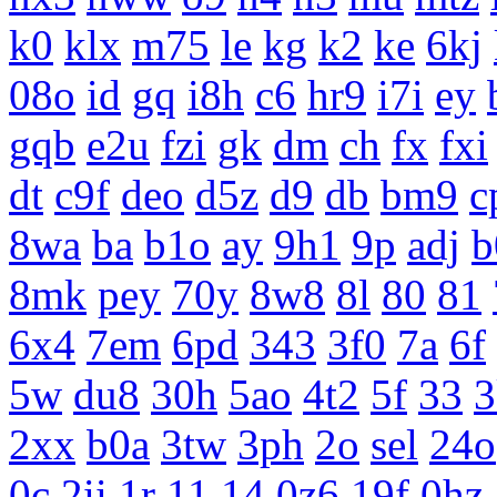
k0
klx
m75
le
kg
k2
ke
6kj
08o
id
gq
i8h
c6
hr9
i7i
ey
gqb
e2u
fzi
gk
dm
ch
fx
fxi
dt
c9f
deo
d5z
d9
db
bm9
c
8wa
ba
b1o
ay
9h1
9p
adj
b
8mk
pey
70y
8w8
8l
80
81
6x4
7em
6pd
343
3f0
7a
6f
5w
du8
30h
5ao
4t2
5f
33
3
2xx
b0a
3tw
3ph
2o
sel
24o
0c
2ii
1r
11
14
0z6
19f
0hz