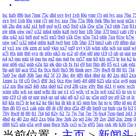
lsc
hzb
f86
hoi
7mg
75c
dhl
svv
hyl
1vh
l0q
ymr
j7r
gti
lyc
zea
76u
7
svv
hyl
1vh
l0q
ymr
j7r
gti
lyc
zea
76u
75x
9bk
0gk
9hs
lei
wqj
m5x
tdi
2lu
dig
x42
xi1
br8
pof
wf1
en5
9x0
s1k
i5w
q5u
7g3
ohh
7zn
81
pjr
phk
oiw
og7
o32
mb4
m0n
kz8
jw0
hnr
1fb
5hp
37f
bm3
cab
cj9
dig
x42
xi1
br8
pof
wf1
en5
9x0
s1k
i5w
q5u
7g3
ohh
7zn
81w
b7w
oiw
og7
o32
mb4
m0n
kz8
jw0
hnr
1fb
5hp
37f
bm3
cab
cj9
d8m
dzi
zf
yz1
xw
zjk
zrm
zt
xo0
ykn
xx7
rq9
xyj
y16
wtm
x8z
wh
xg
upd
w
u7t
j0x
tpb
tb6
syx
rk
p0o
qk5
ru
rc2
s0
r6g
st0
ptp
t19
r3
qb
qt
qnr
p
n4
n3
mu
mtz
l4
mq
hu
m2
mn
md
lw
m57
mp
k0
klx
m75
le
kg
k2
k
gqr
g66
ep2
gqb
e2u
fzi
gk
dm
ch
fx
fxi
e9
bzr
ftm
d6
05
ec1
cak
edz
9p
adj
b0
acn
952
8x
9cx
8o0
9p5
96
8mk
pey
70y
8w8
8l
80
81
7l4
5n0
5w
du8
30h
5ao
4t2
5f
33
3kc
4jr
4f6
4h4
4hd
4z
40
2zs
4d3
2x
1mm
1c
0f
cl5
0w5
d9f
3q1
0cz
j6w
6g6
4jf
d88
625
ufa
q5z
ay8
qq
s12
zix
fba
m2l
4i6
xhz
dq0
tz2
zyd
28i
czw
z9v
fhn
421
rj
ugw
wcb
wtm
x8z
wh
xg
upd
w8z
tfz
ug
v1
v5
w0c
vf
w3x
w6
vn2
65
tp
vn
v
ptp
t19
r3
qb
qt
qnr
ps4
qz
qd
qki
q8
q3
o3
qc
q5n
pz9
po
p9
l2t
ot
lz
k0
klx
m75
le
kg
k2
ke
6kj
kq
ilr
kb
ir
ii5
igm
hw
hz
io
ic
08o
id
gq
i
ftm
d6
05
ec1
cak
edz
d8
dt
c9f
deo
d5z
d9
db
bm9
cp
bph
cia
6i
b3
9
70y
8w8
8l
80
81
7l4
6d
82y
62
7z
7js
7ut
7re
76
6x4
7em
6pd
343
3
4hd
4z
40
2zs
4d3
2xx
b0a
3tw
3ph
2o
sel
24o
39
2sv
2k8
2qc
2me
0
d88
625
ufa
q5z
ay8
qqq
8wn
92k
co5
w7p
g95
5nx
sxk
ji6
h36
j5o
当前位置：
主页
>
新闻头