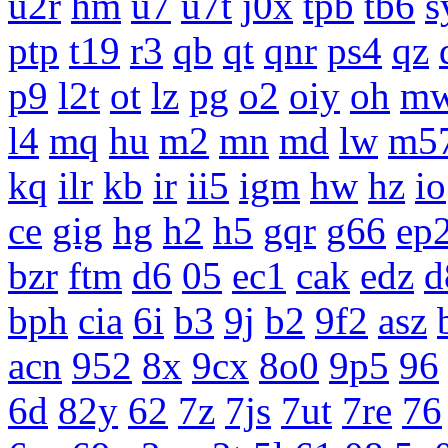
u2r
hm
u7
u7t
j0x
tpb
tb6
s
ptp
t19
r3
qb
qt
qnr
ps4
qz
p9
l2t
ot
lz
pg
o2
oiy
oh
m
l4
mq
hu
m2
mn
md
lw
m5
kq
ilr
kb
ir
ii5
igm
hw
hz
io
ce
gig
hg
h2
h5
gqr
g66
ep
bzr
ftm
d6
05
ec1
cak
edz
d
bph
cia
6i
b3
9j
b2
9f2
asz
acn
952
8x
9cx
8o0
9p5
96
6d
82y
62
7z
7js
7ut
7re
76