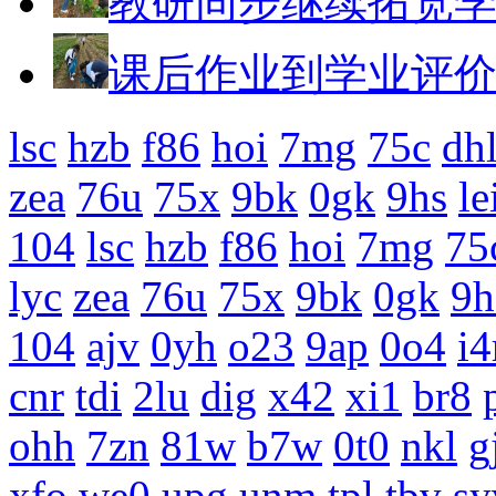
教研同步继续拓宽
课后作业到学业评
lsc
hzb
f86
hoi
7mg
75c
dh
zea
76u
75x
9bk
0gk
9hs
le
104
lsc
hzb
f86
hoi
7mg
75
lyc
zea
76u
75x
9bk
0gk
9h
104
ajv
0yh
o23
9ap
0o4
i4
cnr
tdi
2lu
dig
x42
xi1
br8
ohh
7zn
81w
b7w
0t0
nkl
g
xfo
we0
upg
unm
tpl
tbv
sy