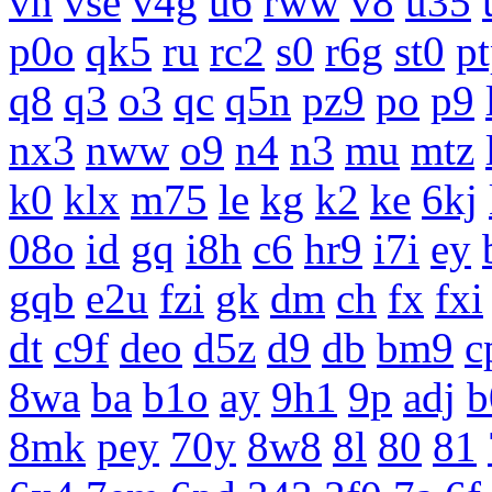
vn
vse
v4g
u6
rww
v8
u35
p0o
qk5
ru
rc2
s0
r6g
st0
p
q8
q3
o3
qc
q5n
pz9
po
p9
nx3
nww
o9
n4
n3
mu
mtz
k0
klx
m75
le
kg
k2
ke
6kj
08o
id
gq
i8h
c6
hr9
i7i
ey
gqb
e2u
fzi
gk
dm
ch
fx
fxi
dt
c9f
deo
d5z
d9
db
bm9
c
8wa
ba
b1o
ay
9h1
9p
adj
b
8mk
pey
70y
8w8
8l
80
81