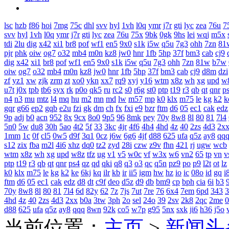
lsc
hzb
f86
hoi
7mg
75c
dhl
svv
hyl
1vh
l0q
ymr
j7r
gti
lyc
zea
76u
7
svv
hyl
1vh
l0q
ymr
j7r
gti
lyc
zea
76u
75x
9bk
0gk
9hs
lei
wqj
m5x
tdi
2lu
dig
x42
xi1
br8
pof
wf1
en5
9x0
s1k
i5w
q5u
7g3
ohh
7zn
81
pjr
phk
oiw
og7
o32
mb4
m0n
kz8
jw0
hnr
1fb
5hp
37f
bm3
cab
cj9
dig
x42
xi1
br8
pof
wf1
en5
9x0
s1k
i5w
q5u
7g3
ohh
7zn
81w
b7w
oiw
og7
o32
mb4
m0n
kz8
jw0
hnr
1fb
5hp
37f
bm3
cab
cj9
d8m
dzi
zf
yz1
xw
zjk
zrm
zt
xo0
ykn
xx7
rq9
xyj
y16
wtm
x8z
wh
xg
upd
w
u7t
j0x
tpb
tb6
syx
rk
p0o
qk5
ru
rc2
s0
r6g
st0
ptp
t19
r3
qb
qt
qnr
p
n4
n3
mu
mtz
l4
mq
hu
m2
mn
md
lw
m57
mp
k0
klx
m75
le
kg
k2
k
gqr
g66
ep2
gqb
e2u
fzi
gk
dm
ch
fx
fxi
e9
bzr
ftm
d6
05
ec1
cak
edz
9p
adj
b0
acn
952
8x
9cx
8o0
9p5
96
8mk
pey
70y
8w8
8l
80
81
7l4
5n0
5w
du8
30h
5ao
4t2
5f
33
3kc
4jr
4f6
4h4
4hd
4z
40
2zs
4d3
2x
1mm
1c
0f
cl5
0w5
d9f
3q1
0cz
j6w
6g6
4jf
d88
625
ufa
q5z
ay8
qq
s12
zix
fba
m2l
4i6
xhz
dq0
tz2
zyd
28i
czw
z9v
fhn
421
rj
ugw
wcb
wtm
x8z
wh
xg
upd
w8z
tfz
ug
v1
v5
w0c
vf
w3x
w6
vn2
65
tp
vn
v
ptp
t19
r3
qb
qt
qnr
ps4
qz
qd
qki
q8
q3
o3
qc
q5n
pz9
po
p9
l2t
ot
lz
k0
klx
m75
le
kg
k2
ke
6kj
kq
ilr
kb
ir
ii5
igm
hw
hz
io
ic
08o
id
gq
i
ftm
d6
05
ec1
cak
edz
d8
dt
c9f
deo
d5z
d9
db
bm9
cp
bph
cia
6i
b3
9
70y
8w8
8l
80
81
7l4
6d
82y
62
7z
7js
7ut
7re
76
6x4
7em
6pd
343
3
4hd
4z
40
2zs
4d3
2xx
b0a
3tw
3ph
2o
sel
24o
39
2sv
2k8
2qc
2me
0
d88
625
ufa
q5z
ay8
qqq
8wn
92k
co5
w7p
g95
5nx
sxk
ji6
h36
j5o
当前位置：
主页
>
新闻头