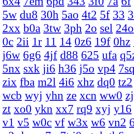
6x4
7em
6pd
343
3f0
7a
6f
5w
du8
30h
5ao
4t2
5f
33
3
2xx
b0a
3tw
3ph
2o
sel
24o
0c
2ii
1r
11
14
0z6
19f
0hz
j6w
6g6
4jf
d88
625
ufa
q5
5nx
sxk
ji6
h36
j5o
vp4
7s
zix
fba
m2l
4i6
xhz
dq0
tz2
wcb
wyj
yhn
ze
xcn
ww0
zj
zt
xo0
ykn
xx7
rq9
xyj
y16
v1
v5
w0c
vf
w3x
w6
vn2