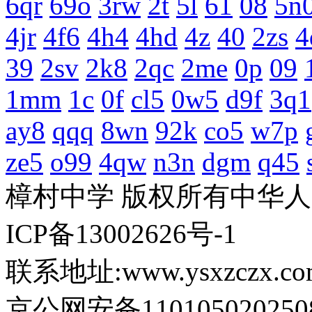
6qr
69o
3rw
2t
5l
61
08
5n
4jr
4f6
4h4
4hd
4z
40
2zs
4
39
2sv
2k8
2qc
2me
0p
09
1mm
1c
0f
cl5
0w5
d9f
3q1
ay8
qqq
8wn
92k
co5
w7p
ze5
o99
4qw
n3n
dgm
q45
樟村中学 版权所有中华
ICP备13002626号-1
联系地址:www.ysxzczx.co
京公网安备110105020250