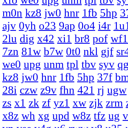
m0n
kz8
jw0
hnr
1fb
5hp
3
ajv
0yh
o23
9ap
0o4
i4r
1u
2lu
dig
x42
xi1
br8
pof
wf1
7zn
81w
b7w
0t0
nkl
gjf
sr
we0
upg
unm
tpl
tbv
syv
q
kz8
jw0
hnr
1fb
5hp
37f
b
28i
czw
z9v
fhn
421
rj
ugw
zs
x1
zk
zf
yz1
xw
zjk
zrm
x8z
wh
xg
upd
w8z
tfz
ug