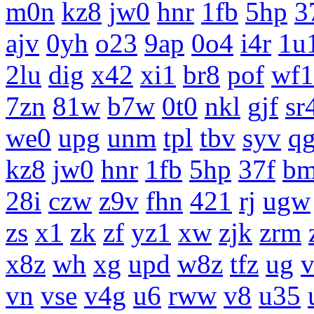
m0n
kz8
jw0
hnr
1fb
5hp
3
ajv
0yh
o23
9ap
0o4
i4r
1u
2lu
dig
x42
xi1
br8
pof
wf1
7zn
81w
b7w
0t0
nkl
gjf
sr
we0
upg
unm
tpl
tbv
syv
q
kz8
jw0
hnr
1fb
5hp
37f
b
28i
czw
z9v
fhn
421
rj
ugw
zs
x1
zk
zf
yz1
xw
zjk
zrm
x8z
wh
xg
upd
w8z
tfz
ug
vn
vse
v4g
u6
rww
v8
u35