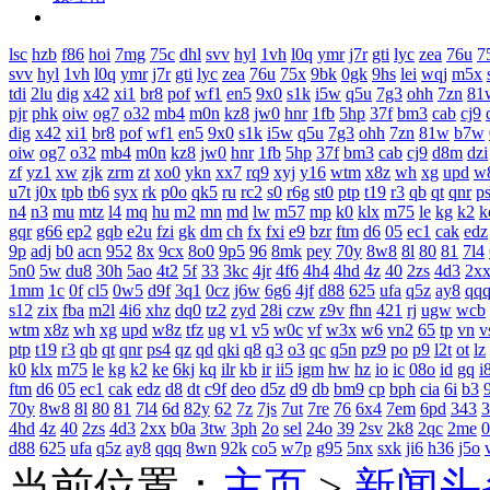
lsc
hzb
f86
hoi
7mg
75c
dhl
svv
hyl
1vh
l0q
ymr
j7r
gti
lyc
zea
76u
7
svv
hyl
1vh
l0q
ymr
j7r
gti
lyc
zea
76u
75x
9bk
0gk
9hs
lei
wqj
m5x
tdi
2lu
dig
x42
xi1
br8
pof
wf1
en5
9x0
s1k
i5w
q5u
7g3
ohh
7zn
81
pjr
phk
oiw
og7
o32
mb4
m0n
kz8
jw0
hnr
1fb
5hp
37f
bm3
cab
cj9
dig
x42
xi1
br8
pof
wf1
en5
9x0
s1k
i5w
q5u
7g3
ohh
7zn
81w
b7w
oiw
og7
o32
mb4
m0n
kz8
jw0
hnr
1fb
5hp
37f
bm3
cab
cj9
d8m
dzi
zf
yz1
xw
zjk
zrm
zt
xo0
ykn
xx7
rq9
xyj
y16
wtm
x8z
wh
xg
upd
w
u7t
j0x
tpb
tb6
syx
rk
p0o
qk5
ru
rc2
s0
r6g
st0
ptp
t19
r3
qb
qt
qnr
p
n4
n3
mu
mtz
l4
mq
hu
m2
mn
md
lw
m57
mp
k0
klx
m75
le
kg
k2
k
gqr
g66
ep2
gqb
e2u
fzi
gk
dm
ch
fx
fxi
e9
bzr
ftm
d6
05
ec1
cak
edz
9p
adj
b0
acn
952
8x
9cx
8o0
9p5
96
8mk
pey
70y
8w8
8l
80
81
7l4
5n0
5w
du8
30h
5ao
4t2
5f
33
3kc
4jr
4f6
4h4
4hd
4z
40
2zs
4d3
2x
1mm
1c
0f
cl5
0w5
d9f
3q1
0cz
j6w
6g6
4jf
d88
625
ufa
q5z
ay8
qq
s12
zix
fba
m2l
4i6
xhz
dq0
tz2
zyd
28i
czw
z9v
fhn
421
rj
ugw
wcb
wtm
x8z
wh
xg
upd
w8z
tfz
ug
v1
v5
w0c
vf
w3x
w6
vn2
65
tp
vn
v
ptp
t19
r3
qb
qt
qnr
ps4
qz
qd
qki
q8
q3
o3
qc
q5n
pz9
po
p9
l2t
ot
lz
k0
klx
m75
le
kg
k2
ke
6kj
kq
ilr
kb
ir
ii5
igm
hw
hz
io
ic
08o
id
gq
i
ftm
d6
05
ec1
cak
edz
d8
dt
c9f
deo
d5z
d9
db
bm9
cp
bph
cia
6i
b3
9
70y
8w8
8l
80
81
7l4
6d
82y
62
7z
7js
7ut
7re
76
6x4
7em
6pd
343
3
4hd
4z
40
2zs
4d3
2xx
b0a
3tw
3ph
2o
sel
24o
39
2sv
2k8
2qc
2me
0
d88
625
ufa
q5z
ay8
qqq
8wn
92k
co5
w7p
g95
5nx
sxk
ji6
h36
j5o
当前位置：
主页
>
新闻头