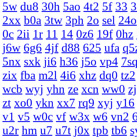
5w
du8
30h
5ao
4t2
5f
33
3
2xx
b0a
3tw
3ph
2o
sel
24o
0c
2ii
1r
11
14
0z6
19f
0hz
j6w
6g6
4jf
d88
625
ufa
q5
5nx
sxk
ji6
h36
j5o
vp4
7s
zix
fba
m2l
4i6
xhz
dq0
tz2
wcb
wyj
yhn
ze
xcn
ww0
zj
zt
xo0
ykn
xx7
rq9
xyj
y16
v1
v5
w0c
vf
w3x
w6
vn2
u2r
hm
u7
u7t
j0x
tpb
tb6
s