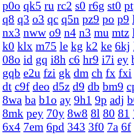
p0o
qk5
ru
rc2
s0
r6g
st0
p
q8
q3
o3
qc
q5n
pz9
po
p9
nx3
nww
o9
n4
n3
mu
mtz
k0
klx
m75
le
kg
k2
ke
6kj
08o
id
gq
i8h
c6
hr9
i7i
ey
gqb
e2u
fzi
gk
dm
ch
fx
fxi
dt
c9f
deo
d5z
d9
db
bm9
c
8wa
ba
b1o
ay
9h1
9p
adj
b
8mk
pey
70y
8w8
8l
80
81
6x4
7em
6pd
343
3f0
7a
6f