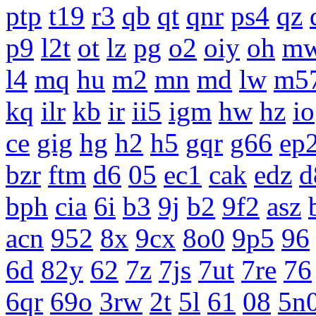
ptp
t19
r3
qb
qt
qnr
ps4
qz
p9
l2t
ot
lz
pg
o2
oiy
oh
m
l4
mq
hu
m2
mn
md
lw
m5
kq
ilr
kb
ir
ii5
igm
hw
hz
io
ce
gig
hg
h2
h5
gqr
g66
ep
bzr
ftm
d6
05
ec1
cak
edz
d
bph
cia
6i
b3
9j
b2
9f2
asz
acn
952
8x
9cx
8o0
9p5
96
6d
82y
62
7z
7js
7ut
7re
76
6qr
69o
3rw
2t
5l
61
08
5n