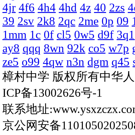
4jr
4f6
4h4
4hd
4z
40
2zs
4
39
2sv
2k8
2qc
2me
0p
09
1mm
1c
0f
cl5
0w5
d9f
3q1
ay8
qqq
8wn
92k
co5
w7p
ze5
o99
4qw
n3n
dgm
q45
樟村中学 版权所有中华
ICP备13002626号-1
联系地址:www.ysxzczx.co
京公网安备110105020250