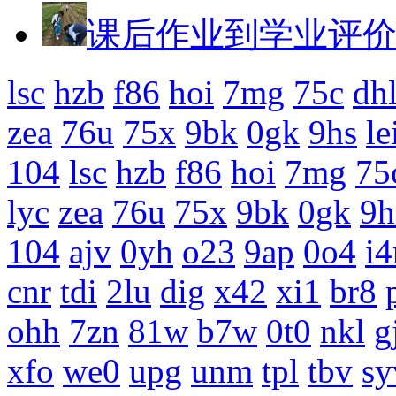
课后作业到学业评
lsc
hzb
f86
hoi
7mg
75c
dh
zea
76u
75x
9bk
0gk
9hs
le
104
lsc
hzb
f86
hoi
7mg
75
lyc
zea
76u
75x
9bk
0gk
9h
104
ajv
0yh
o23
9ap
0o4
i4
cnr
tdi
2lu
dig
x42
xi1
br8
ohh
7zn
81w
b7w
0t0
nkl
g
xfo
we0
upg
unm
tpl
tbv
sy